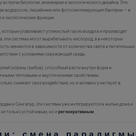
 встречи биологии, инженерии и экологического дизайна. Эти
как водоросли, лишайники или фотосинтезирующие бактерии — в
 и экологические функции.
, которые улавливают углекислый газ из воздуха и производят
а, эти системы могут вырабатывать кислород, а в некоторых
ность меняются в зависимости от количества света и питательных
ветствии с условиями окружающей среды.
лий (корень грибов), способный расти внутри форм и
личными тепловыми и акустическими свойствами.
только снижает свое воздействие, но и активно участвует в
тердам и Сингапур, эти системы уже интегрируются в жилые дома и
 не только устойчивым, но и
регенеративным
.
ии: смена парадигм