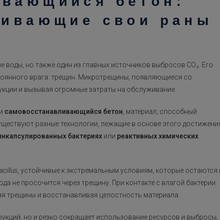
ивающийся бетон:
чивающие свои раны
е воды, но также один из главных источников выбросов CO₂. Его
стоянного врага: трещин. Микротрещины, появляющиеся со
рукции и вызывая огромные затраты на обслуживание.
ли
самовосстанавливающийся бетон
, материал, способный
Существуют разные технологии, лежащие в основе этого достижени
инкапсулированных бактериях
или
реактивных химических
acillus
, устойчивые к экстремальным условиям, которые остаются 
ода не просочится через трещину. При контакте с влагой бактерии
яя трещины и восстанавливая целостность материала.
рукций, но и резко сокращает использование ресурсов и выбросы,