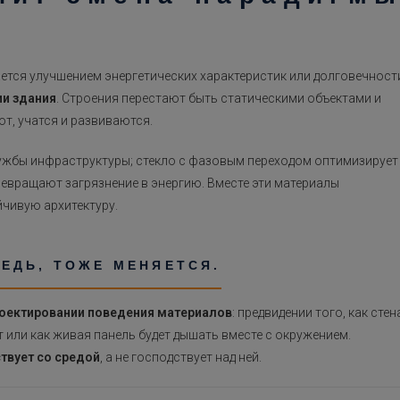
ется улучшением энергетических характеристик или долговечност
и здания
. Строения перестают быть статическими объектами и
т, учатся и развиваются.
жбы инфраструктуры; стекло с фазовым переходом оптимизирует
евращают загрязнение в энергию. Вместе эти материалы
чивую архитектуру.
РЕДЬ, ТОЖЕ МЕНЯЕТСЯ.
оектировании поведения материалов
: предвидении того, как стен
т или как живая панель будет дышать вместе с окружением.
твует со средой
, а не господствует над ней.