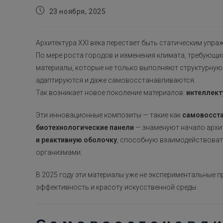
Запись
23 ноября, 2025
опубликована:
Архитектура XXI века перестает быть статическим упр
По мере роста городов и изменения климата, требующи
материалы, которые не только выполняют структурную
адаптируются и даже самовосстанавливаются.
Так возникает новое поколение материалов:
интеллек
Эти инновационные композиты — такие как
самовосст
биотехнологические панели
— знаменуют начало архит
и реактивную оболочку
, способную взаимодействоват
организмами.
В 2025 году эти материалы уже не экспериментальные 
эффективность и красоту искусственной среды.