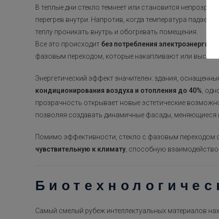
В теплые дни стекло темнеет или становится непрозра
перегрев внутри. Напротив, когда температура падает,
теплу проникать внутрь и обогревать помещения.
Все это происходит
без потребления электроэнергии 
фазовым переходом, которые накапливают или высвоб
Энергетический эффект значителен: здания, оснащенны
кондиционирования воздуха и отопления до 40%
, од
прозрачность открывает новые эстетические возможн
позволяя создавать динамичные фасады, меняющиеся в
Помимо эффективности, стекло с фазовым переходом 
чувствительную к климату
, способную взаимодействов
Биотехнологичес
Самый смелый рубеж интеллектуальных материалов нах