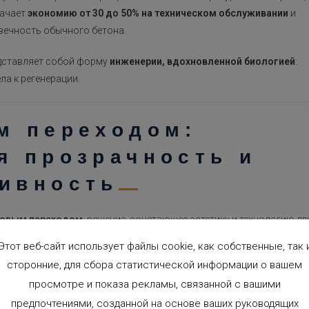
начает
экономию от 30 до 50% на техническом обслуживании
и
вечность обычного бетона.
дставляет собой форму
инженерии, вдохновленной биологией
:
а к регенерации.
м переходом:
я прозрачность и
ивность
зовым переходом
, решение, сочетающее эстетику и технологию дл
Этот веб-сайт использует файлы cookie, как собственные, так 
ериалов, способных
изменять свою молекулярную структуру в
сторонние, для сбора статистической информации о вашем
го излучения
, изменяя тем самым степень своей прозрачности и
просмотре и показа рекламы, связанной с вашими
предпочтениями, созданной на основе ваших руководящих