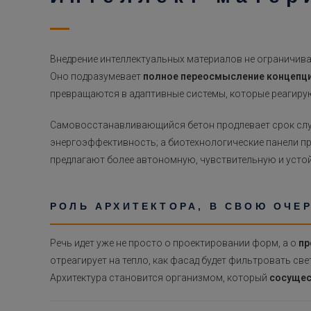
Внедрение интеллектуальных материалов не ограничива
Оно подразумевает
полное переосмысление концепци
превращаются в адаптивные системы, которые реагирую
Самовосстанавливающийся бетон продлевает срок слу
энергоэффективность; а биотехнологические панели пр
предлагают более автономную, чувствительную и устой
РОЛЬ АРХИТЕКТОРА, В СВОЮ ОЧЕ
Речь идет уже не просто о проектировании форм, а о
пр
отреагирует на тепло, как фасад будет фильтровать све
Архитектура становится организмом, который
сосущес