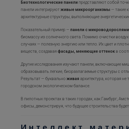
Биотехнологические панели
представляют собой точку
панели интегрируют
живые микроорганизмы
— такие 
архитектурные структуры, выполняющие энергетические
Показательный пример —
панели с микроводорослями
биомассу из солнечного света. Помимо очистки воздух
случаях — полезную энергию или тепло. Их цвет и плот
веществ, создавая
фасады, меняющие оттенок
в соот
Другие исследования изучают панели, включающие мице
образовывать легкие, биоразлагаемые структуры с от
Результат — буквально
живая
архитектура, которая не 
городском экологическом балансе.
В пилотных проектах в таких городах, как Гамбург, Амс
офисы, демонстрируя, что будущее строительства будет
Интеллект матер