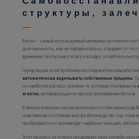
Самовосстанавл
структуры, зале
Бетон — самый используемый материал на планете посл
долговечность, как ни парадоксально, страдает от по
временем, пропускают влагу и воздух, ослабляя конст
Перед лицом этой проблемы исследователи разработа
автоматически заделывать собственные трещины
. 
но наиболее распространены те, которые основаны на
агентах
, активирующихся при растрескивании бетона.
В биологическом случае используются бактерии рода
B
неактивном состоянии внутри бетона до тех пор, пока в
пробуждаются и производят карбонат кальция, заполн
Этот процесс не только продлевает срок службы конст