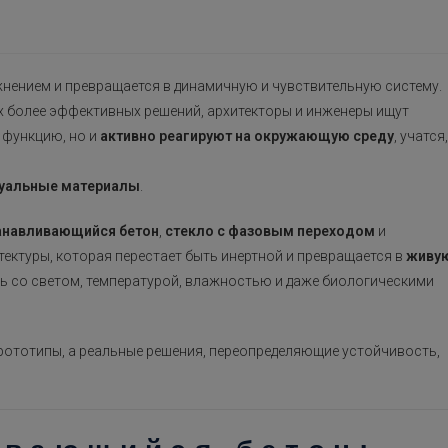
ажнением и превращается в динамичную и чувствительную систему.
х более эффективных решений, архитекторы и инженеры ищут
 функцию, но и
активно реагируют на окружающую среду
, учатся,
туальные материалы
.
анавливающийся бетон
,
стекло с фазовым переходом
и
ектуры, которая перестает быть инертной и превращается в
живу
ь со светом, температурой, влажностью и даже биологическими
прототипы, а реальные решения, переопределяющие устойчивость,