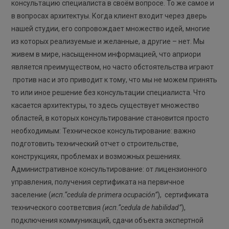
консультацию специалиста в своём вопросе. То же самое и
в вопросах архитектуы. Когда клиент входит через дверь
нашей студии, его сопровождает множество идей, многие
из которых реализуемые и желанные, а другие – нет. Мы
живем в мире, насыщенном информацией, что априори
является преимуществом, но часто обстоятельства играют
против нас и это приводит к тому, что мы не можем принять
то или иное решение без консультации специалиста. Что
касается архитектуры, то здесь существует множество
областей, в которых консультирование становится просто
необходимым: Техническое консультирование: важно
подготовить технический отчет о строительстве,
конструкциях, проблемах и возможных решениях.
Административное консультирование: от лицензионного
управления, получения сертификата на первичное
заселение (
исп.“
cedula
de
primera
ocupaci
ón
”
), сертификата
технического соответсвия
(исп.“
cedula
de
habilidad
”
),
подключения коммуникаций, сдачи объекта экспертной