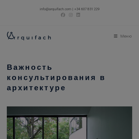
Перейти
info@arquifach.com
|
+34 607 831 229
к
содержимому
Меню
Важность
консультирования в
архитектуре