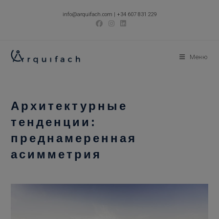
Перейти
info@arquifach.com
|
+34 607 831 229
к
содержимому
Меню
Архитектурные
тенденции:
преднамеренная
асимметрия