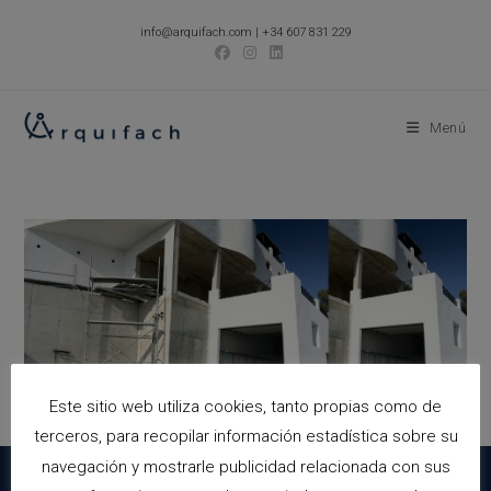
Ir
info@arquifach.com
|
+34 607 831 229
al
contenido
Menú
Este sitio web utiliza cookies, tanto propias como de
terceros, para recopilar información estadística sobre su
navegación y mostrarle publicidad relacionada con sus