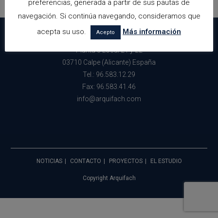
preferencias, generada a partir de sus pautas de
navegación. Si continúa navegando, consideramos que
acepta su uso.
Más información
Acepto
Avda. Gabriel Miro nº34 Edf. Perlamar
Planta 3 Local 21 y 22
03710 Calpe (Alicante) España
Tel.: 96.583.12.29
Fax: 96.583.41.46
info@arquifach.com
NOTICIAS
CONTACTO
PROYECTOS
EL ESTUDIO
Copyright Arquifach