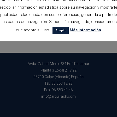
Este sitio web utiliza cookies, tanto propias como de terceros, par
recopilar información estadística sobre su navegación y mostrarl
publicidad relacionada con sus preferencias, generada a partir de
sus pautas de navegación. Si continúa navegando, consideramos
que acepta su uso.
Más información
Acepto
Avda. Gabriel Miro nº34 Edf. Perlamar
Planta 3 Local 21 y 22
03710 Calpe (Alicante) España
Tel.: 96.583.12.29
Fax: 96.583.41.46
info@arquifach.com