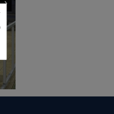
❯
r
s