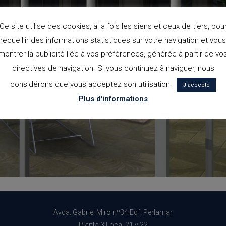
Ce site utilise des cookies, à la fois les siens et ceux de tiers, pou
recueillir des informations statistiques sur votre navigation et vous
montrer la publicité liée à vos préférences, générée à partir de vo
directives de navigation. Si vous continuez à naviguer, nous
considérons que vous acceptez son utilisation.
J'accepte
Plus d'informations
Avda. Gabriel Miro nº34 Edf. Perlamar
Planta 3 Local 21 y 22