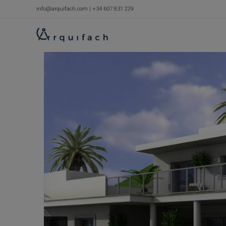
Skip
info@arquifach.com
|
+34 607 831 229
to
content