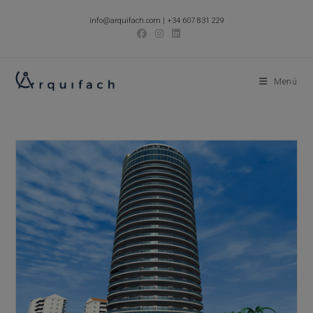
Ir
info@arquifach.com
|
+34 607 831 229
al
contenido
Menú