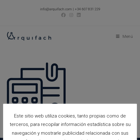
Ir
info@arquifach.com
|
+34 607 831 229
al
contenido
Menú
Este sitio web utiliza cookies, tanto propias como de
terceros, para recopilar información estadística sobre su
navegación y mostrarle publicidad relacionada con sus