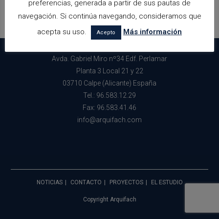
preferencias, generada a partir de sus pautas de
navegación. Si continúa navegando, consideramos que
acepta su uso.
Más información
Acepto
Avda. Gabriel Miro nº34 Edf. Perlamar
Planta 3 Local 21 y 22
03710 Calpe (Alicante) España
Tel.: 96.583.12.29
Fax: 96.583.41.46
info@arquifach.com
NOTICIAS
CONTACTO
PROYECTOS
EL ESTUDIO
Copyright Arquifach