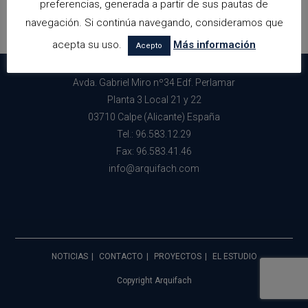
preferencias, generada a partir de sus pautas de
navegación. Si continúa navegando, consideramos que
acepta su uso.
Más información
Acepto
Avda. Gabriel Miro nº34 Edf. Perlamar
Planta 3 Local 21 y 22
03710 Calpe (Alicante) España
Tel.: 96.583.12.29
Fax: 96.583.41.46
info@arquifach.com
NOTICIAS
CONTACTO
PROYECTOS
EL ESTUDIO
Copyright Arquifach