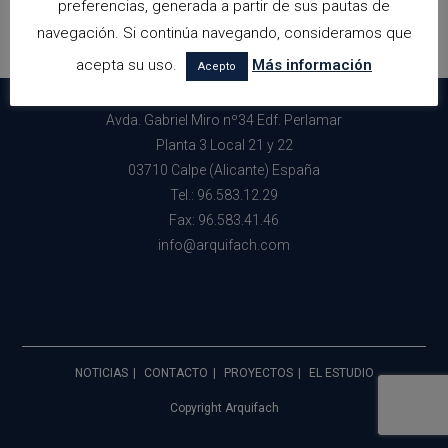
preferencias, generada a partir de sus pautas de
navegación. Si continúa navegando, consideramos que
acepta su uso.
Más información
Acepto
Avda. Gabriel Miro nº34 Edf. Perlamar
Planta 3 Local 21 y 22
03710 Calpe (Alicante) España
Tel.: 96.583.12.29
Fax: 96.583.41.46
info@arquifach.com
NOTICIAS
CONTACTO
PROYECTOS
EL ESTUDIO
Copyright Arquifach