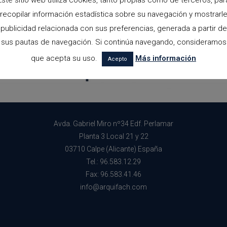
Este sitio web utiliza cookies, tanto propias como de terceros, par
recopilar información estadística sobre su navegación y mostrarl
publicidad relacionada con sus preferencias, generada a partir de
sus pautas de navegación. Si continúa navegando, consideramos
que acepta su uso.
Más información
Acepto
Avda. Gabriel Miro nº34 Edf. Perlamar
Planta 3 Local 21 y 22
03710 Calpe (Alicante) España
Tel.: 96.583.12.29
Fax: 96.583.41.46
info@arquifach.com